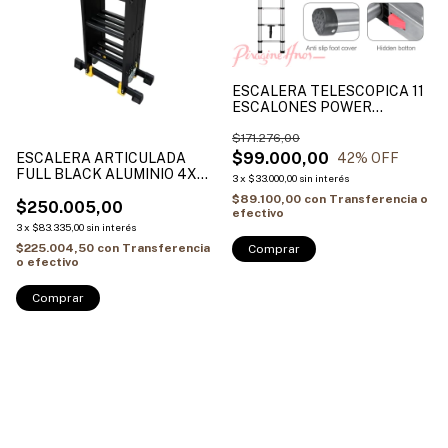
ESCALERA TELESCOPICA 11
ESCALONES POWER
CRONOS
$171.276,00
$99.000,00
ESCALERA ARTICULADA
42
% OFF
FULL BLACK ALUMINIO 4X4
3
x
$33.000,00
sin interés
CRONOS
$89.100,00
con
Transferencia o
$250.005,00
efectivo
3
x
$83.335,00
sin interés
$225.004,50
con
Transferencia
o efectivo