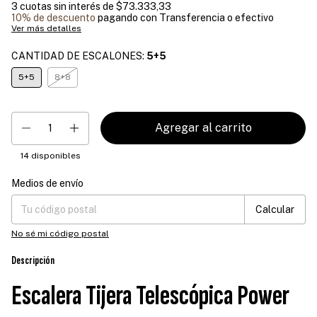
3
cuotas sin interés de
$73.333,33
10% de descuento
pagando con Transferencia o efectivo
Ver más detalles
CANTIDAD DE ESCALONES:
5+5
5+5
8+8
14
disponibles
Medios de envío
Entregas para el CP:
Cambiar CP
Calcular
No sé mi código postal
Descripción
Escalera Tijera Telescópica Power