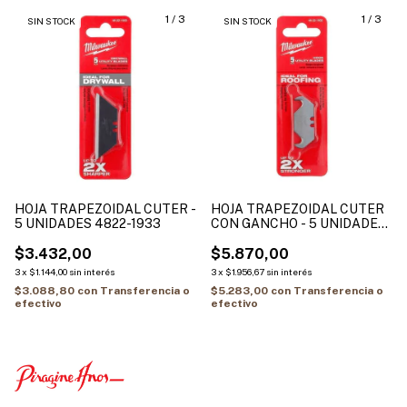
1
/
3
1
/
3
SIN STOCK
SIN STOCK
HOJA TRAPEZOIDAL CUTER -
HOJA TRAPEZOIDAL CUTER
5 UNIDADES 4822-1933
CON GANCHO - 5 UNIDADES
4822-1932
$3.432,00
$5.870,00
3
x
$1.144,00
sin interés
3
x
$1.956,67
sin interés
$3.088,80
con
Transferencia o
$5.283,00
con
Transferencia o
efectivo
efectivo