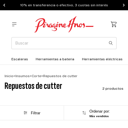
10% en transferencia o efectivo, 3 cuotas sin interés
Escaleras
Herramientas a bateria
Herramientas eléctricas
Inicio
>
Insumos
>
Corte
>
Repuestos de cutter
Repuestos de cutter
2 productos
Ordenar por:
Filtrar
Más vendidos