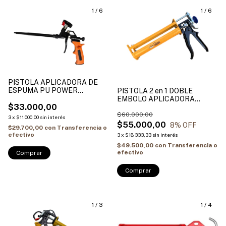
1
/
6
1
/
6
PISTOLA APLICADORA DE
ESPUMA PU POWER
PISTOLA 2 en 1 DOBLE
CRONOS CON VALVULA
EMBOLO APLICADORA
$33.000,00
ANCLAJE QUIMICO
BICOMPONENTE
$60.000,00
3
x
$11.000,00
sin interés
$55.000,00
8
% OFF
$29.700,00
con
Transferencia o
efectivo
3
x
$18.333,33
sin interés
$49.500,00
con
Transferencia o
efectivo
1
/
3
1
/
4