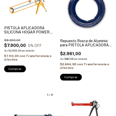
PISTOLA APLICADORA
SILICONA HOGAR POWER
CRONOS
$8.300,00
Repuesto Rosca de Aluminio
$7.900,00
para PISTOLA APLICADORA
5
% OFF
BREMEN (Cod 7386)
3
x
$2.633,33
sin interés
$2.961,00
$7.110,00
con
Transferencia o
3
x
$987,00
sin interés
efectivo
$2.664,90
con
Transferencia o
efectivo
1
/
4