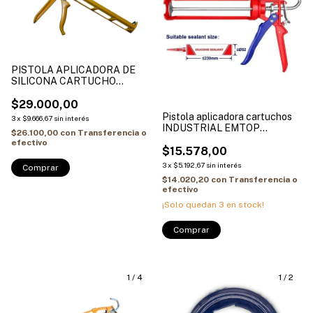
PISTOLA APLICADORA DE
SILICONA CARTUCHO
SUPER REFORZADA POWER
CRONOS
$29.000,00
Pistola aplicadora cartuchos
3
x
$9.666,67
sin interés
INDUSTRIAL EMTOP
$26.100,00
con
Transferencia o
ECGN01091
efectivo
$15.578,00
3
x
$5.192,67
sin interés
$14.020,20
con
Transferencia o
efectivo
¡Solo quedan
3
en stock!
1
/
4
1
/
2