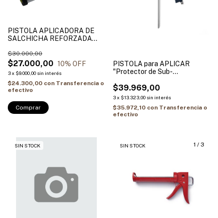
PISTOLA APLICADORA DE
SALCHICHA REFORZADA
600ML POWER CRONOS
$30.000,00
$27.000,00
10
% OFF
PISTOLA para APLICAR
"Protector de Sub-
3
x
$9.000,00
sin interés
CarrocerIas"
$24.300,00
con
Transferencia o
$39.969,00
efectivo
3
x
$13.323,00
sin interés
$35.972,10
con
Transferencia o
efectivo
1
/
3
SIN STOCK
SIN STOCK