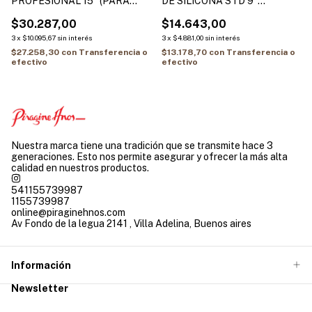
PROFESIONAL 15" (PARA
DE SILICONA STD 9"
SALCHICHA) 600ml
HAMILTON
HAMILTON
$30.287,00
$14.643,00
3
x
$10.095,67
sin interés
3
x
$4.881,00
sin interés
$27.258,30
con
Transferencia o
$13.178,70
con
Transferencia o
efectivo
efectivo
Nuestra marca tiene una tradición que se transmite hace 3
generaciones. Esto nos permite asegurar y ofrecer la más alta
calidad en nuestros productos.
541155739987
1155739987
online@piraginehnos.com
Av Fondo de la legua 2141 , Villa Adelina, Buenos aires
Información
Newsletter