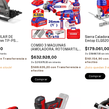
ULAR DE
Sierra Calador
5mm TP-PS
Emtop ELGS208
Solo
bat)
COMBO 3 MAQUINAS
00
$179.061,0
(AMOLADORA, ROTOMARTILO
Y TALADRO) 20V 2 BAT Y
nterés
3
x
$59.687,00
sin int
CARGADOR
$632.928,00
on
Transferencia o
$161.154,90
con
efectivo
3
x
$210.976,00
sin interés
$569.635,20
con
Transferencia o
n stock!
¡Solo quedan
3
e
efectivo