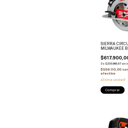
SIERRA CIRC
MILWAUKEE 
7.1/4" - SIN 
$617.900,0
3
x
$205.966,67
sin 
$556.110,00
co
efectivo
¡Última unidad!