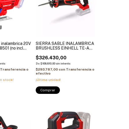
a inalambrica 20V
SIERRA SABLE INALAMBRICA
501 (no incl
BRUSHLESS EINHELL TE-AP
18/28 Li BL SOLO
0
$326.430,00
erés
3
x
$108.810,00
sin interés
Transferencia o
$293.787,00
con
Transferencia o
efectivo
n stock!
¡Última unidad!