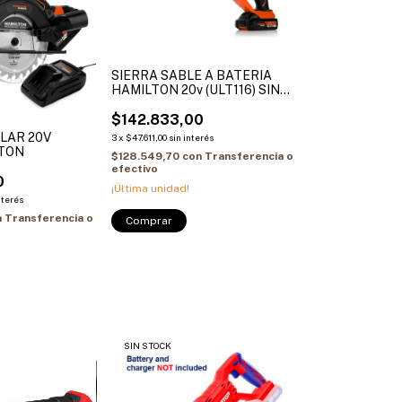
SIERRA SABLE A BATERIA
HAMILTON 20v (ULT116) SIN
BAT / SIN CARG
$142.833,00
LAR 20V
3
x
$47.611,00
sin interés
LTON
$128.549,70
con
Transferencia o
efectivo
0
¡Última unidad!
nterés
n
Transferencia o
SIN STOCK