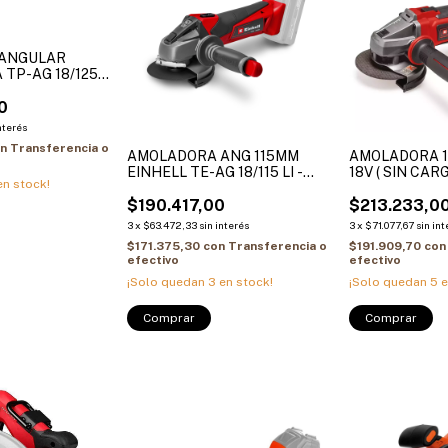
ANGULAR
 TP-AG 18/125
0
interés
on
Transferencia o
AMOLADORA ANG 115MM
AMOLADORA 11
EINHELL TE-AG 18/115 LI -
18V ( SIN CARG
n stock!
SOLO Velocidad: 8500 min-
$190.417,00
$213.233,0
3
x
$63.472,33
sin interés
3
x
$71.077,67
sin int
$171.375,30
con
Transferencia o
$191.909,70
con
efectivo
efectivo
¡Solo quedan
3
en stock!
¡Solo quedan
5
e