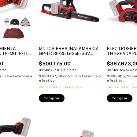
MIENTA
MOTOSIERRA INALAMBRICA
ELECTROSIERR
TE-MG 18/1 Li -
GP-LC 36/35 Li-Solo 36V
TH ESPADA 2
33CM BRUSHLESS
00
$500.175,00
$367.673,0
terés
3
x
$166.725,00
sin interés
3
x
$122.557,67
sin i
n
Transferencia o
$450.157,50
con
Transferencia o
$330.905,70
co
efectivo
efectivo
¡Solo quedan
3
en stock!
¡Solo quedan
5
e