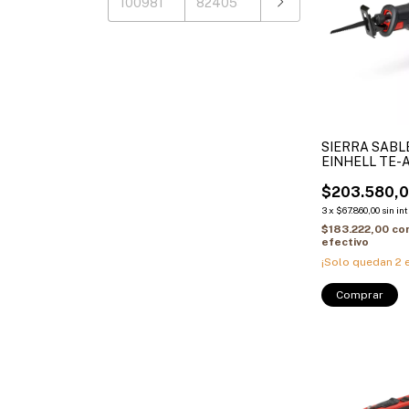
SIERRA SABL
EINHELL TE-AP
$203.580,
3
x
$67.860,00
sin in
$183.222,00
co
efectivo
¡Solo quedan
2
e