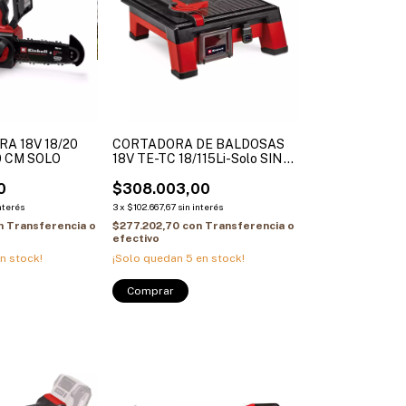
A 18V 18/20
CORTADORA DE BALDOSAS
0 CM SOLO
18V TE-TC 18/115Li-Solo SIN
BAT. SIN CARG.
0
$308.003,00
nterés
3
x
$102.667,67
sin interés
n
Transferencia o
$277.202,70
con
Transferencia o
efectivo
n stock!
¡Solo quedan
5
en stock!