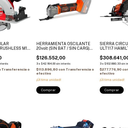
ULAR
HERRAMIENTA OSCILANTE
SIERRA CIRCU
BRUSHLESS M18
20volt (SIN BAT / SIN CARG)
ULT117 HAMI
BATERIA 2631-20
HAMILTON
0
$126.552,00
$308.641,0
interés
3
x
$42.184,00
sin interés
3
x
$102.880,33
sin i
n
Transferencia o
$113.896,80
con
Transferencia o
$277.776,90
co
efectivo
efectivo
¡Última unidad!
¡Última unidad!