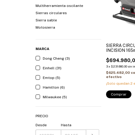
Multiherramienta oscilante
Sierras circulares
Sierra sable
Motosierra
SIERRA CIRC
MARCA
INCISION 16
18/165 Li BL - 
Dong Cheng (3)
$694.980,
3
x
$231.660,00
sin i
Einhell (31)
$625.482,00
c
efectivo
Emtop (5)
¡Solo quedan
2
e
Hamilton (6)
Milwaukee (5)
PRECIO
Desde
Hasta