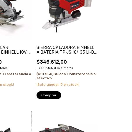
ULAR
SIERRA CALADORA EINHELL
EINHELL 18V
A BATERIA TP-JS 18/135 Li-BL
S 18 Li SOLO
solo
0
$346.612,00
nterés
3
x
$115.537,33
sin interés
n
Transferencia o
$311.950,80
con
Transferencia o
efectivo
n stock!
¡Solo quedan
5
en stock!