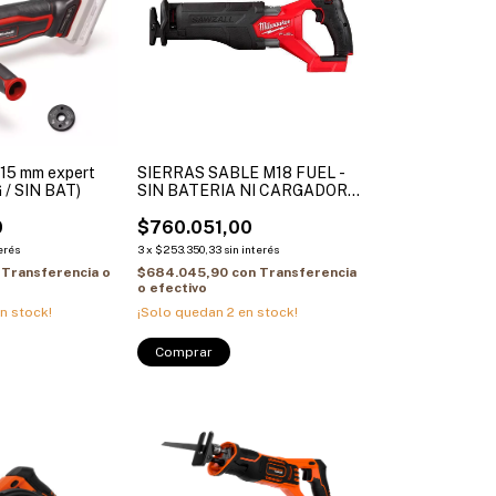
5 mm expert
SIERRAS SABLE M18 FUEL -
 / SIN BAT)
SIN BATERIA NI CARGADOR
MILWAUKEE 2821-20
0
$760.051,00
erés
3
x
$253.350,33
sin interés
Transferencia o
$684.045,90
con
Transferencia
o efectivo
n stock!
¡Solo quedan
2
en stock!