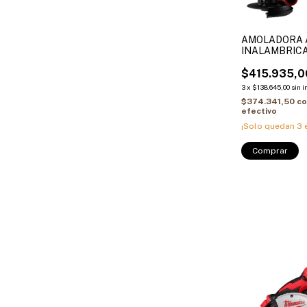
AMOLADORA 
INALAMBRICA
CE Q Li - Solo
$415.935,0
3
x
$138.645,00
sin 
$374.341,50
c
efectivo
¡Solo quedan
3
e