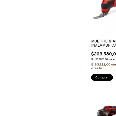
MULTIHERRA
INALAMBRICA 
Solo
$203.580,
3
x
$67.860,00
sin in
$183.222,00
co
efectivo