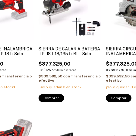
E INALAMBRICA
SIERRA DE CALAR A BATERIA
SIERRA CIRC
 18 Li Solo
TP-JST 18/135 Li BL - Solo
INALAMBRICA 
4200RPM TE-C
00
$377.325,00
hoja 190mm
$377.325,0
terés
3
x
$125.775,00
sin interés
3
x
$125.775,00
sin i
n
Transferencia o
$339.592,50
con
Transferencia o
$339.592,50
co
efectivo
efectivo
n stock!
¡Solo quedan
2
en stock!
¡Solo quedan
3
e