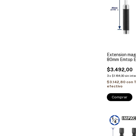
Extension mag
80mm Emtop 
$3.492,00
3
x
$1.164,00
sin inte
$3.142,80
con
T
efectivo