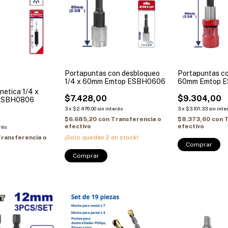
Portapuntas con desbloqueo
Portapuntas con
1/4 x 60mm Emtop ESBH0606
60mm Emtop 
netica 1/4 x
$7.428,00
$9.304,00
ESBH0806
3
x
$2.476,00
sin interés
3
x
$3.101,33
sin inte
$6.685,20
con
Transferencia o
$8.373,60
con
T
efectivo
efectivo
rés
¡Solo quedan
2
en stock!
ransferencia o