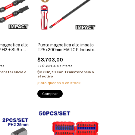
 magnetica alto
Punta magnetica alto impato
PH2 + SL6 x
T25x200mm EMTOP Industrial
dustrial
ESBTM5T25200
5
$3.703,00
rés
3
x
$1.234,33
sin interés
ransferencia o
$3.332,70
con
Transferencia o
efectivo
¡Solo quedan
5
en stock!