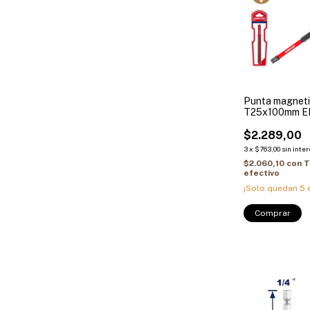
Punta magneti
T25x100mm EM
ESBTM5T251
$2.289,00
3
x
$763,00
sin inte
$2.060,10
con
T
efectivo
¡Solo quedan
5
e