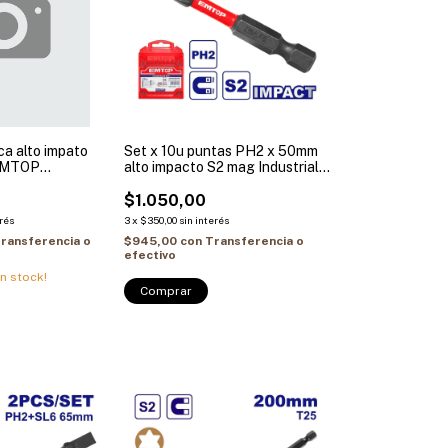
a alto impato
Set x 10u puntas PH2 x 50mm
EMTOP
alto impacto S2 mag Industrial
EMTOP X UNIDAD
$1.050,00
erés
3
x
$350,00
sin interés
ransferencia o
$945,00
con
Transferencia o
efectivo
n stock!