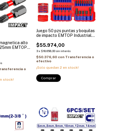
Juego 50 pzs puntas y boquilas
de impacto EMTOP Industrial
ESBT05001
 magnetica alto
$55.974,00
x 25mm EMTOP
3
x
$18.658,00
sin interés
SBTM5PH225
$50.376,60
con
Transferencia o
efectivo
és
¡Solo quedan
2
en stock!
ransferencia o
n stock!