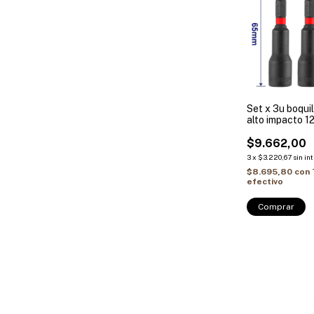
Set x 3u boqui
alto impacto 1
65mm EMTOP
$9.662,00
3
x
$3.220,67
sin in
$8.695,80
con
efectivo