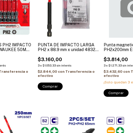
S PH2 IMPACTO
PUNTA DE IMPACTO LARGA
Punta magnetic
LWAUKEE 50MM
PH2 x 88.9 mm x unidad 4832-
PH2x200mm 
32-4602
4791
ESBTMPH283
$3.160,00
$3.814,00
terés
3
x
$1.053,33
sin interés
3
x
$1.271,33
sin int
Transferencia o
$2.844,00
con
Transferencia o
$3.432,60
con
T
efectivo
efectivo
¡Solo quedan
3
e