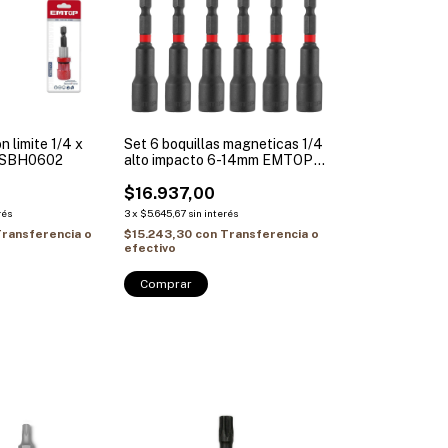
 limite 1/4 x
Set 6 boquillas magneticas 1/4
ESBH0602
alto impacto 6-14mm EMTOP
EMNS65061
$16.937,00
rés
3
x
$5.645,67
sin interés
ransferencia o
$15.243,30
con
Transferencia o
efectivo