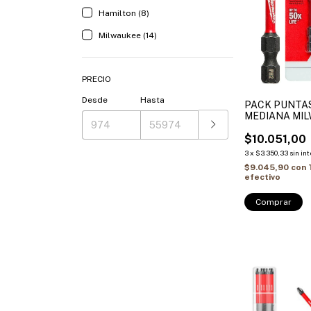
Hamilton (8)
Milwaukee (14)
PRECIO
Desde
Hasta
PACK PUNTA
MEDIANA MI
X 5 PZAS 48
$10.051,00
3
x
$3.350,33
sin in
$9.045,90
con
efectivo