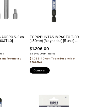
 ACERO S-2 en
TORX:PUNTAS IMPACTO T-30
T30&T40]
(L50mm) [Magnetica] [5 unid] X
 BREMEN
UNIDAD BREMEN
$1.206,00
erés
3
x
$402,00
sin interés
ransferencia o
$1.085,40
con
Transferencia o
efectivo