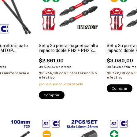
ca alto impato
Set x 2u punta magnetica alto
Set x 2u punta
EMTOP
impacto doble PH2 + PH2 x
impacto doble 
3
65mm EMTOP Industrial
65mm EMTOP In
ESBTM7PH265
$2.861,00
ESBTM7HL66
$3.080,00
terés
3
x
$953,67
sin interés
3
x
$1.026,67
sin inte
Transferencia o
$2.574,90
con
Transferencia o
$2.772,00
con
T
efectivo
efectivo
¡Solo quedan
2
en stock!