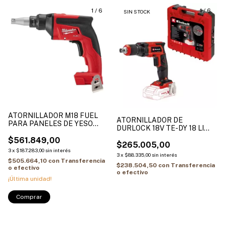
1
/
6
1
/
6
SIN STOCK
ATORNILLADOR M18 FUEL
ATORNILLADOR DE
PARA PANELES DE YESO
DURLOCK 18V TE-DY 18 LI
TIPO DURLOCK - 4500 RPM
SOLOG (SIN BAT NI CARG)
2866-20
$561.849,00
$265.005,00
3
x
$187.283,00
sin interés
3
x
$88.335,00
sin interés
$505.664,10
con
Transferencia
$238.504,50
con
Transferencia
o efectivo
o efectivo
¡Última unidad!