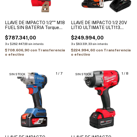
LLAVE DE IMPACTO 1/2"" M18
LLAVE DE IMPACTO 1/2 20V
FUEL SIN BATERIA Torque
LITIO ULTIMATE ULT113
máximo 881Nm MILWAUKEE
HAMILTON
2962-20
$787.341,00
$249.994,00
3
x
$262.447,00
sin interés
3
x
$83.331,33
sin interés
$708.606,90
con
Transferencia
$224.994,60
con
Transferencia
o efectivo
o efectivo
1
/
7
1
/
8
SIN STOCK
SIN STOCK