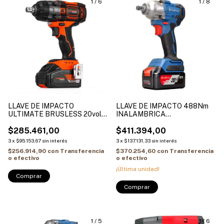
1
/
6
1
/
8
LLAVE DE IMPACTO
LLAVE DE IMPACTO 488Nm
ULTIMATE BRUSLESS 20volt
INALAMBRICA
HAMILTON BLT113
PROFESIONAL DONG CHENG
$285.461,00
2 BAT 4AH + CARG
$411.394,00
DCPB488-EM
3
x
$95.153,67
sin interés
3
x
$137.131,33
sin interés
$256.914,90
con
Transferencia
$370.254,60
con
Transferencia
o efectivo
o efectivo
¡Última unidad!
1
/
5
1
/
6