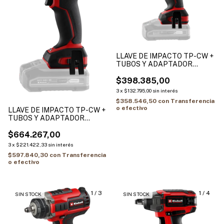
LLAVE DE IMPACTO TP-CW +
TUBOS Y ADAPTADOR
18/260-C Li BL - Solo
$398.385,00
3
x
$132.795,00
sin interés
$358.546,50
con
Transferencia
o efectivo
LLAVE DE IMPACTO TP-CW +
TUBOS Y ADAPTADOR
18/750-C Li BL - Solo
$664.267,00
3
x
$221.422,33
sin interés
$597.840,30
con
Transferencia
o efectivo
1
/
3
1
/
4
SIN STOCK
SIN STOCK