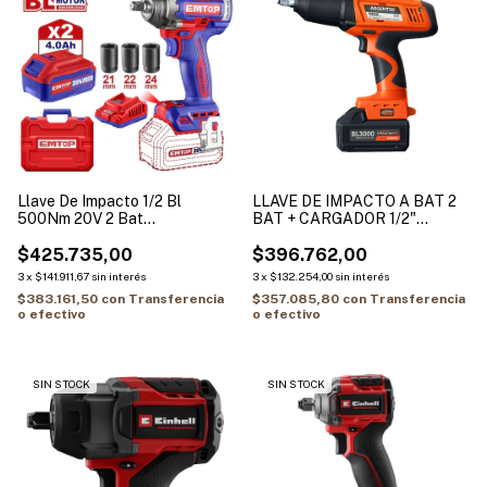
Llave De Impacto 1/2 Bl
LLAVE DE IMPACTO A BAT 2
500Nm 20V 2 Bat
BAT + CARGADOR 1/2"
4Ah/Cargador 2Ah Emtop
450nm brushless (PI4518)
Eciwl2050-4
$425.735,00
ARGENTEC
$396.762,00
3
x
$141.911,67
sin interés
3
x
$132.254,00
sin interés
$383.161,50
con
Transferencia
$357.085,80
con
Transferencia
o efectivo
o efectivo
SIN STOCK
SIN STOCK