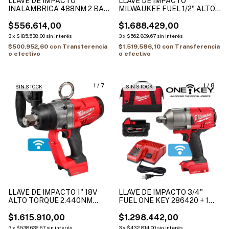
LLAVE DE IMPACTO
LLAVE DE IMPACTO
INALAMBRICA 488NM 2 BAT
MILWAUKEE FUEL 1/2" ALTO
5.0 AH + CARGADOR DONG
TORQUE (2.160NM) EN KIT 2
CHENG DCPB488-FK
$556.614,00
BAT + CARG 2967-259A
$1.688.429,00
3
x
$185.538,00
sin interés
3
x
$562.809,67
sin interés
$500.952,60
con
Transferencia
$1.519.586,10
con
Transferencia
o efectivo
o efectivo
1
/
7
1
/
8
SIN STOCK
SIN STOCK
LLAVE DE IMPACTO 1" 18V
LLAVE DE IMPACTO 3/4"
ALTO TORQUE 2.440NM
FUEL ONE KEY 286420 + 1
(2867-20) M18 FUEL ONE-
BATERIA 5AMP + 1
KEY
$1.615.910,00
CARGADOR + 1 BOLSO
$1.298.442,00
3
x
$538.636,67
sin interés
3
x
$432.814,00
sin interés