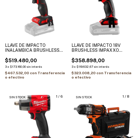
LLAVE DE IMPACTO
LLAVE DE IMPACTO 18V
INALAMBICA BRUSHLESS
BRUSHLESS IMPAXXO
18V IMPAXXO 18/400 Li Solo
18/230 ( SIN CARG / SIN BAT)
$519.480,00
$358.898,00
3
x
$173.160,00
sin interés
3
x
$119.632,67
sin interés
$467.532,00
con
Transferencia
$323.008,20
con
Transferencia
o efectivo
o efectivo
1
/
6
1
/
8
SIN STOCK
SIN STOCK