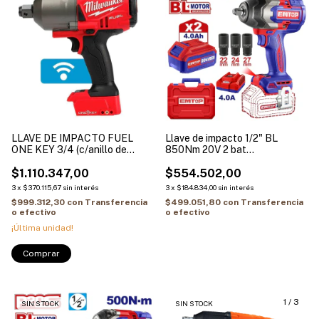
LLAVE DE IMPACTO FUEL
Llave de impacto 1/2" BL
ONE KEY 3/4 (c/anillo de
850Nm 20V 2 bat
friccion) M18 - SIN BATERIA
4Ah/cargador 4Ah EMTOP
2000Nm
$1.110.347,00
ECIWL2085-4
$554.502,00
3
x
$370.115,67
sin interés
3
x
$184.834,00
sin interés
$999.312,30
con
Transferencia
$499.051,80
con
Transferencia
o efectivo
o efectivo
¡Última unidad!
1
/
3
SIN STOCK
SIN STOCK