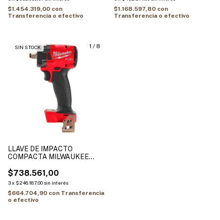
$1.454.319,00
con
$1.168.597,80
con
Transferencia o efectivo
Transferencia o efectivo
1
/
8
SIN STOCK
LLAVE DE IMPACTO
COMPACTA MILWAUKEE
FUEL ENCASTRE 1/2 PULG
M18 2855-20
$738.561,00
3
x
$246.187,00
sin interés
$664.704,90
con
Transferencia
o efectivo