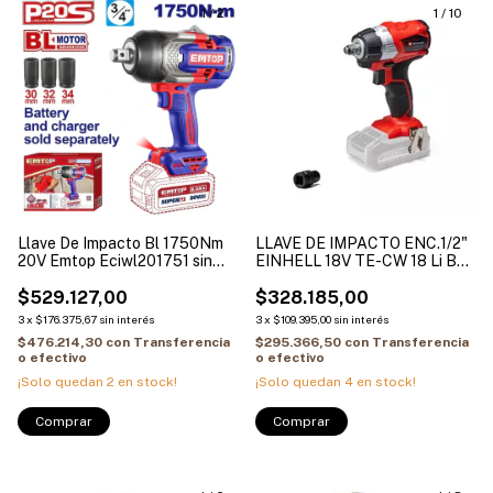
1
/
2
1
/
10
Llave De Impacto Bl 1750Nm
LLAVE DE IMPACTO ENC.1/2"
20V Emtop Eciwl201751 sin
EINHELL 18V TE-CW 18 Li BL
bat sin carg con jgo de tubos
Solo SIN BAT.SIN CARG.
$529.127,00
$328.185,00
3
x
$176.375,67
sin interés
3
x
$109.395,00
sin interés
$476.214,30
con
Transferencia
$295.366,50
con
Transferencia
o efectivo
o efectivo
¡Solo quedan
2
en stock!
¡Solo quedan
4
en stock!