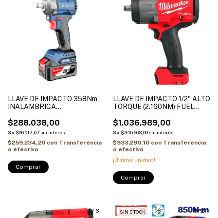
LLAVE DE IMPACTO 358Nm
LLAVE DE IMPACTO 1/2" ALTO
INALAMBRICA
TORQUE (2.160NM) FUEL
PROFESIONAL DONG CHENG
2967-20 SIN BATERIA
2 BAT 4AH + CARG
$288.038,00
$1.036.989,00
DCPB358-EM
3
x
$96.012,67
sin interés
3
x
$345.663,00
sin interés
$259.234,20
con
Transferencia
$933.290,10
con
Transferencia
o efectivo
o efectivo
¡Última unidad!
1
/
6
1
/
2
SIN STOCK