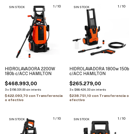
1
/
10
1
/
10
SIN STOCK
SIN STOCK
HIDROLAVADORA 2200W
HIDROLAVADORA 1800w 150b
180b c/ACC HAMILTON
c/ACC HAMILTON
$468.993,00
$265.279,00
3
x
$156.331,00
sin interés
3
x
$88.426,33
sin interés
$422.093,70
con
Transferencia
$238.751,10
con
Transferencia o
o efectivo
efectivo
1
/
10
1
/
10
SIN STOCK
SIN STOCK