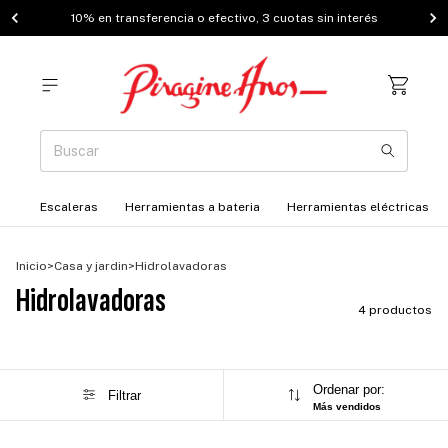
10% en transferencia o efectivo, 3 cuotas sin interés
Escaleras
Herramientas a bateria
Herramientas eléctricas
Inicio
>
Casa y jardin
>
Hidrolavadoras
Hidrolavadoras
4 productos
Ordenar por:
Filtrar
Más vendidos