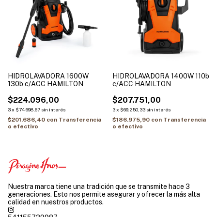
HIDROLAVADORA 1600W
HIDROLAVADORA 1400W 110b
130b c/ACC HAMILTON
c/ACC HAMILTON
$224.096,00
$207.751,00
3
x
$74.698,67
sin interés
3
x
$69.250,33
sin interés
$201.686,40
con
Transferencia
$186.975,90
con
Transferencia
o efectivo
o efectivo
Nuestra marca tiene una tradición que se transmite hace 3
generaciones. Esto nos permite asegurar y ofrecer la más alta
calidad en nuestros productos.