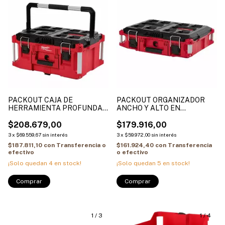
PACKOUT CAJA DE
PACKOUT ORGANIZADOR
HERRAMIENTA PROFUNDA
ANCHO Y ALTO EN
CON MANIJA EN POLIMERO
POLIMERO ALTO IMPACTO
ALTO IMPACTO 4822-8425
$208.679,00
4822-8424
$179.916,00
3
x
$69.559,67
sin interés
3
x
$59.972,00
sin interés
$187.811,10
con
Transferencia o
$161.924,40
con
Transferencia
efectivo
o efectivo
¡Solo quedan
4
en stock!
¡Solo quedan
5
en stock!
1
/
3
1
/
4