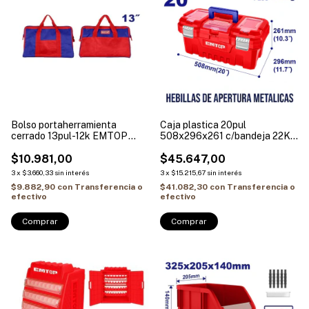
Bolso portaherramienta
Caja plastica 20pul
cerrado 13pul-12k EMTOP
508x296x261 c/bandeja 22KG
ETBG18131
CIERRE METALICO EMTOP
$10.981,00
EPBX2002
$45.647,00
3
x
$3.660,33
sin interés
3
x
$15.215,67
sin interés
$9.882,90
con
Transferencia o
$41.082,30
con
Transferencia o
efectivo
efectivo