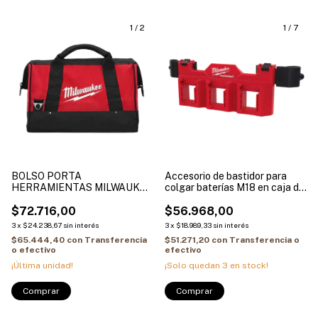
1
/
2
1
/
7
BOLSO PORTA
Accesorio de bastidor para
HERRAMIENTAS MILWAUKEE
colgar baterías M18 en caja de
4855-3490
herramientas PACKOUT
$72.716,00
4822-8603
$56.968,00
3
x
$24.238,67
sin interés
3
x
$18.989,33
sin interés
$65.444,40
con
Transferencia
$51.271,20
con
Transferencia o
o efectivo
efectivo
¡Última unidad!
¡Solo quedan
3
en stock!