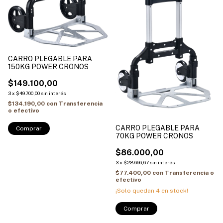
CARRO PLEGABLE PARA
150KG POWER CRONOS
$149.100,00
3
x
$49.700,00
sin interés
$134.190,00
con
Transferencia
o efectivo
CARRO PLEGABLE PARA
70KG POWER CRONOS
$86.000,00
3
x
$28.666,67
sin interés
$77.400,00
con
Transferencia o
efectivo
¡Solo quedan
4
en stock!