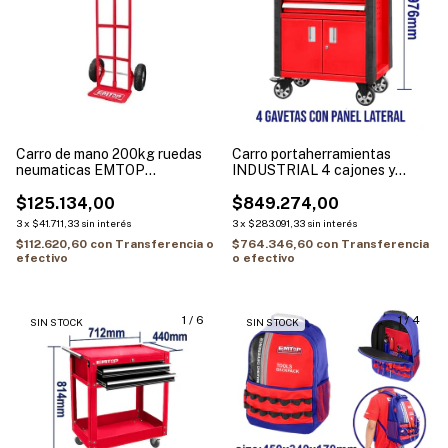
Carro de mano 200kg ruedas
Carro portaherramientas
neumaticas EMTOP
INDUSTRIAL 4 cajones y
EWBW2014
puertas EMTOP ETCS0402
$125.134,00
$849.274,00
3
x
$41.711,33
sin interés
3
x
$283.091,33
sin interés
$112.620,60
con
Transferencia o
$764.346,60
con
Transferencia
efectivo
o efectivo
1
/
6
1
/
4
SIN STOCK
SIN STOCK