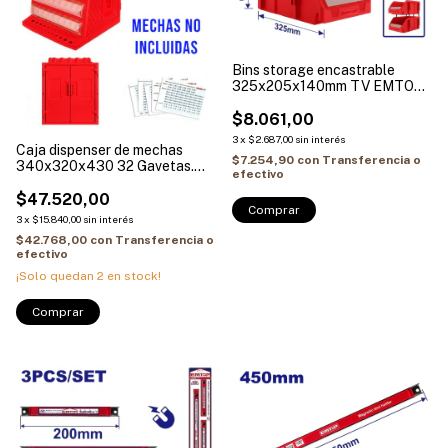
Bins storage encastrable
325x205x140mm TV EMTOP
EMTB0303
$8.061,00
3
x
$2.687,00
sin interés
Caja dispenser de mechas
$7.254,90
con
Transferencia o
340x320x430 32 Gavetas.
efectivo
EMTOP EPBX12688
$47.520,00
3
x
$15.840,00
sin interés
$42.768,00
con
Transferencia o
efectivo
¡Solo quedan
2
en stock!