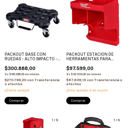
PACKOUT BASE CON
PACKOUT ESTACION DE
RUEDAS - ALTO IMPACTO -
HERRAMIENTAS PARA
FRENO QUICKSTOP PARA
PLACA DE PARED 4822-
APILAMIENTO 4822-8410
$300.888,00
8343
$97.599,00
3
x
$100.296,00
sin interés
3
x
$32.533,00
sin interés
$270.799,20
con
Transferencia
$87.839,10
con
Transferencia o
o efectivo
efectivo
¡Última unidad!
¡Solo quedan
2
en stock!
1
/
6
1
/
6