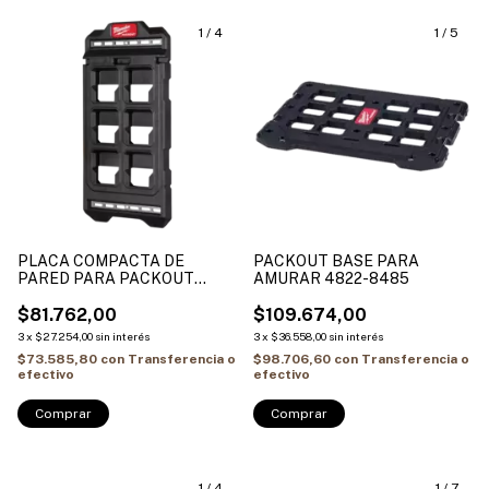
1
/
4
1
/
5
PLACA COMPACTA DE
PACKOUT BASE PARA
PARED PARA PACKOUT
AMURAR 4822-8485
PARA COLGAR 8422-8496
$81.762,00
$109.674,00
3
x
$27.254,00
sin interés
3
x
$36.558,00
sin interés
$73.585,80
con
Transferencia o
$98.706,60
con
Transferencia o
efectivo
efectivo
1
/
4
1
/
7