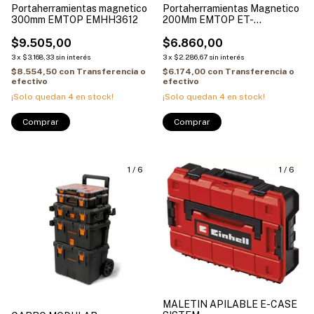
Portaherramientas magnetico
Portaherramientas Magnetico
300mm EMTOP EMHH3612
200Mm EMTOP ET-
EMHH3608
$9.505,00
$6.860,00
3
x
$3.168,33
sin interés
3
x
$2.286,67
sin interés
$8.554,50
con
Transferencia o
$6.174,00
con
Transferencia o
efectivo
efectivo
¡Solo quedan
4
en stock!
¡Solo quedan
4
en stock!
1
/
6
1
/
6
MALETIN APILABLE E-CASE