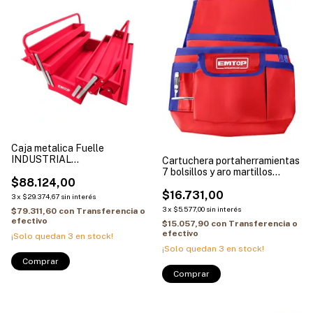
Caja metalica Fuelle
INDUSTRIAL
Cartuchera portaherramientas
495x200x295mm EMTOP
7 bolsillos y aro martillos
ETBXS0201
$88.124,00
EMTOP ETBG48044
$16.731,00
3
x
$29.374,67
sin interés
3
x
$5.577,00
sin interés
$79.311,60
con
Transferencia o
efectivo
$15.057,90
con
Transferencia o
efectivo
¡Solo quedan
3
en stock!
¡Solo quedan
3
en stock!