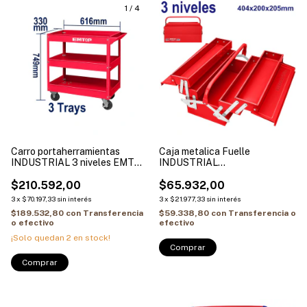
1
/
4
Carro portaherramientas
Caja metalica Fuelle
INDUSTRIAL 3 niveles EMTOP
INDUSTRIAL
ETCS0301
404x200x205mm EMTOP
$210.592,00
ETBXS0301
$65.932,00
3
x
$70.197,33
sin interés
3
x
$21.977,33
sin interés
$189.532,80
con
Transferencia
$59.338,80
con
Transferencia o
o efectivo
efectivo
¡Solo quedan
2
en stock!