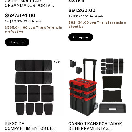
SISTEM
CARRO MODULAR
ORGANIZADOR PORTA
$91.260,00
HERRAMIENTAS 5 EN 1
HAMILTON HCPH005
$627.824,00
3
x
$30.420,00
sin interés
3
x
$209.274,67
sin interés
$82.134,00
con
Transferencia o
efectivo
$565.041,60
con
Transferencia
o efectivo
1
/
2
1
/
4
JUEGO DE
CARRO TRANSPORTADOR
COMPARTIMIENTOS DE
DE HERRAMIENTAS