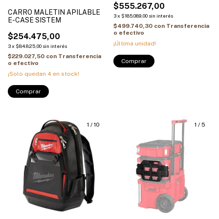
SEGURIDAD 4822-8444
$555.267,00
CARRO MALETIN APILABLE
MILWAUKEE
3
x
$185.089,00
sin interés
E-CASE SISTEM
$499.740,30
con
Transferencia
o efectivo
$254.475,00
¡Última unidad!
3
x
$84.825,00
sin interés
$229.027,50
con
Transferencia
o efectivo
¡Solo quedan
4
en stock!
1
/
10
1
/
5