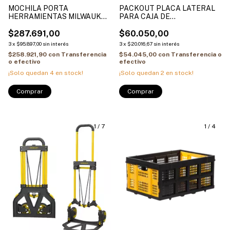
MOCHILA PORTA
PACKOUT PLACA LATERAL
HERRAMIENTAS MILWAUKEE
PARA CAJA DE
- NYLON BALISTICO DE 1680
HERRAMIENTAS 4822-8608
DENIERS frente negro 4822-
$287.691,00
MILWAUKEE
$60.050,00
8200
3
x
$95.897,00
sin interés
3
x
$20.016,67
sin interés
$258.921,90
con
Transferencia
$54.045,00
con
Transferencia o
o efectivo
efectivo
¡Solo quedan
4
en stock!
¡Solo quedan
2
en stock!
1
/
7
1
/
4