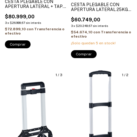
CESTA PLEGABLE CON
CESTA PLEGABLE CON
APERTURA LATERAL + TAPA
APERTURA LATERAL 25KG
PARA APILAR 25KG
STANLEY FB533
STANLEY FB533L
$80.999,00
$60.749,00
3
x
$26.999,67
sin interés
3
x
$20.249,67
sin interés
$72.899,10
con
Transferencia o
$54.674,10
con
Transferencia o
efectivo
efectivo
¡Solo quedan
5
en stock!
1
/
3
1
/
2