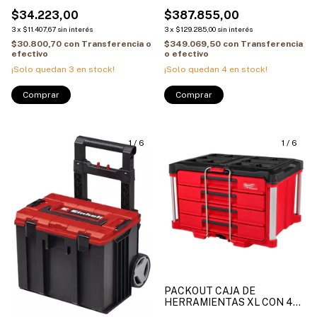
PLASTICO PARA SISTEMA E-
COMPLETO E-Case Tower
CASE
$34.223,00
$387.855,00
3
x
$11.407,67
sin interés
3
x
$129.285,00
sin interés
$30.800,70
con
Transferencia o
$349.069,50
con
Transferencia
efectivo
o efectivo
¡Solo quedan
3
en stock!
¡Solo quedan
4
en stock!
1
/
6
1
/
6
PACKOUT CAJA DE
HERRAMIENTAS XL CON 4
CAJONES Y BARRA DE