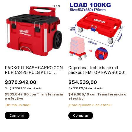
1
/
6
PACKOUT BASE CARRO CON
Caja encastrable base roll
RUEDAS 25 PULG ALTO
packout EMTOP EWWB61001
IMPACTO 4822-8427
$370.942,00
$54.539,00
3
x
$123.647,33
sin interés
3
x
$18.179,67
sin interés
$333.847,80
con
Transferencia
$49.085,10
con
Transferencia o
o efectivo
efectivo
¡Última unidad!
¡Solo quedan
3
en stock!