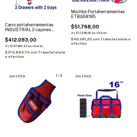
Mochila Portaherramientas
ETBG58185
Carro portaherramientas
$51.768,00
INDUSTRIAL 2 cajones
3
x
$17.256,00
sin interés
EMTOP ETCS0201
$412.093,00
$46.591,20
con
Transferencia o
efectivo
3
x
$137.364,33
sin interés
$370.883,70
con
Transferencia
o efectivo
1
/
2
SIN STOCK
SIN STOCK