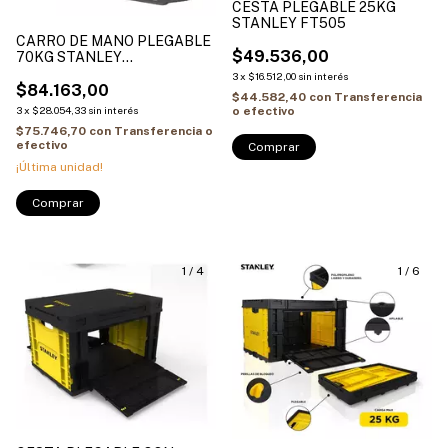
CESTA PLEGABLE 25KG
STANLEY FT505
CARRO DE MANO PLEGABLE
$49.536,00
70KG STANLEY
(PORTABULTO) FT580
3
x
$16.512,00
sin interés
$84.163,00
$44.582,40
con
Transferencia
3
x
$28.054,33
sin interés
o efectivo
$75.746,70
con
Transferencia o
efectivo
¡Última unidad!
1
/
4
1
/
6