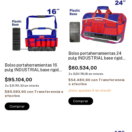
Bolso portaherramientas 24
pulg INDUSTRIAL base rigida
25kg SUPER EMTOP
Bolso portaherramientas 16
ETBG28244
$60.534,00
pulg INDUSTRIAL base rigida
3
x
$20.178,00
sin interés
20kg EMTOP ETBG38163
$95.104,00
$54.480,60
con
Transferencia
o efectivo
3
x
$31.701,33
sin interés
¡Solo quedan
2
en stock!
$85.593,60
con
Transferencia o
efectivo