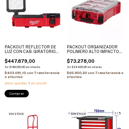
PACKOUT REFLECTOR DE
PACKOUT ORGANIZADOR
LUZ CON CAB. GIRATORIO
POLIMERO ALTO IMPACTO
M12 - 1400lum- CON CARGA
4822-8435
USB - SIN/BAT MILWAUKEE
$447.879,00
$73.278,00
2356-20
3
x
$149.293,00
sin interés
3
x
$24.426,00
sin interés
$403.091,10
con
Transferencia
$65.950,20
con
Transferencia o
o efectivo
efectivo
¡Solo quedan
3
en stock!
1
/
5
SIN STOCK
SIN STOCK