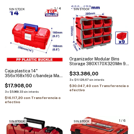
1
/
4
SIN STOCK
SIN STOCK
Organizador Modular Bins
Storage 380X170X320Mm 9
Unid Super Emtop Emtb8330
Caja plastica 14"
$33.386,00
356x168x160 c/bandeja Max
3
x
$11.128,67
sin interés
10KG EMTOP EPBX1401
$17.908,00
$30.047,40
con
Transferencia o
efectivo
3
x
$5.969,33
sin interés
$16.117,20
con
Transferencia o
efectivo
1
/
6
SIN STOCK
SIN STOCK