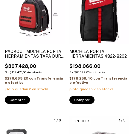
PACKOUT MOCHILA PORTA
MOCHILA PORTA
HERRAMIENTAS TAPA DURA
HERRAMIENTAS 4822-8202
CON 48 BOLSILLOS
$307.428,00
$198.066,00
3
x
$102.476,00
sin interés
3
x
$66.022,00
sin interés
$276.685,20
con
Transferencia
$178.259,40
con
Transferencia
o efectivo
o efectivo
¡Solo quedan
2
en stock!
¡Solo quedan
2
en stock!
1
/
6
1
/
3
SIN STOCK