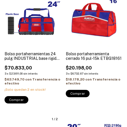
Bolso portaherramientas 24
Bolso portaherramienta
pulg INDUSTRIAL base rigida
cerrado 16 pul-15k ETBG18161
25kg EMTOP ETBG28242
$70.833,00
$20.198,00
3
x
$23.611,00
sin interés
3
x
$6.732,67
sin interés
$63.749,70
con
Transferencia o
$18.178,20
con
Transferencia o
efectivo
efectivo
¡Solo quedan
2
en stock!
1
/
2