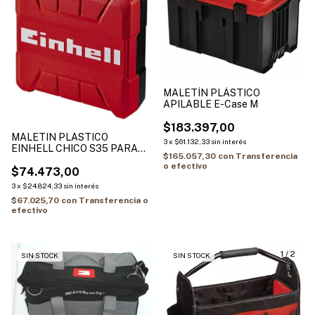
MALETÍN PLÁSTICO
APILABLE E-Case M
$183.397,00
MALETIN PLASTICO
3
x
$61.132,33
sin interés
EINHELL CHICO S35 PARA
$165.057,30
con
Transferencia
HERRAMIENTAS E-BOX S
o efectivo
35/33
$74.473,00
3
x
$24.824,33
sin interés
$67.025,70
con
Transferencia o
efectivo
1
/
2
SIN STOCK
SIN STOCK