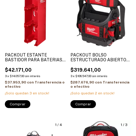
PACKOUT ESTANTE
PACKOUT BOLSO
BASTIDOR PARA BATERIAS
ESTRUCTURADO ABIERTO
M18 PARA PLACA DE PARED
10 PULG LONA CON BASE
4822-8339
$42.171,00
RIGIDA 4822-8311
$319.641,00
3
x
$14.057,00
sin interés
3
x
$106.547,00
sin interés
$37.953,90
con
Transferencia o
$287.676,90
con
Transferencia
efectivo
o efectivo
¡Solo quedan
3
en stock!
¡Solo quedan
2
en stock!
1
/
4
1
/
3