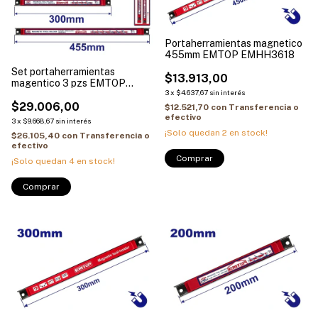
Portaherramientas magnetico
455mm EMTOP EMHH3618
Set portaherramientas
$13.913,00
magentico 3 pzs EMTOP
3
x
$4.637,67
sin interés
EMHH4603
$29.006,00
$12.521,70
con
Transferencia o
efectivo
3
x
$9.668,67
sin interés
¡Solo quedan
2
en stock!
$26.105,40
con
Transferencia o
efectivo
¡Solo quedan
4
en stock!