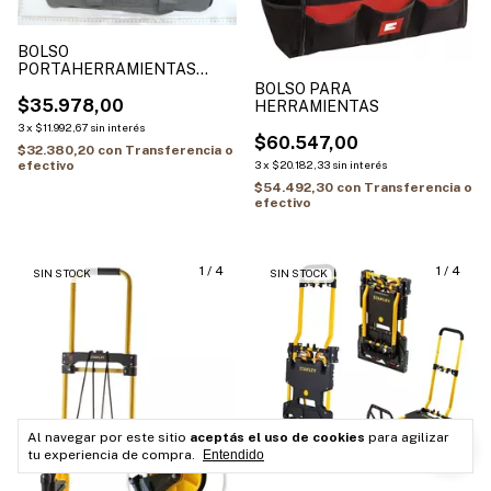
BOLSO
PORTAHERRAMIENTAS
EINHELL
BOLSO PARA
$35.978,00
HERRAMIENTAS
3
x
$11.992,67
sin interés
$60.547,00
$32.380,20
con
Transferencia o
efectivo
3
x
$20.182,33
sin interés
$54.492,30
con
Transferencia o
efectivo
1
/
4
1
/
4
SIN STOCK
SIN STOCK
Al navegar por este sitio
aceptás el uso de cookies
para agilizar
tu experiencia de compra.
Entendido