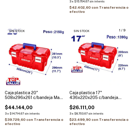
3
x
$15.704,67
sin interés
$42.402,60
con
Transferencia o
efectivo
1
/
9
SIN STOCK
SIN STOCK
Caja plastica 20"
Caja plastica 17"
508x296x261 c/bandeja Max
436x220x205 c/bandeja
20KG EMTOP EPBX2001
15KG EMTOP EPBX1701
$44.144,00
$26.111,00
3
x
$14.714,67
sin interés
3
x
$8.703,67
sin interés
$39.729,60
con
Transferencia o
$23.499,90
con
Transferencia o
efectivo
efectivo