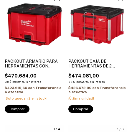
PACKOUT ARMARIO PARA
PACKOUT CAJA DE
HERRAMIENTAS CON
HERRAMIENTAS DE 2
PUERTA FRONTAL
CAJONES - CON BARRA DE
DESLIZABLE COLGABLE
$470.684,00
SEGURIDAD CON BLOQUEO
$474.081,00
4822-8445
4822-8442
3
x
$156.894,67
sin interés
3
x
$158.027,00
sin interés
$423.615,60
con
Transferencia
$426.672,90
con
Transferencia
o efectivo
o efectivo
¡Solo quedan
2
en stock!
¡Última unidad!
1
/
4
1
/
6