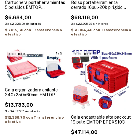
Cartuchera portaherramientas
Bolso portaherramienta
5 bolsillos EMTOP
cerrado 16pul-20k p.rigido
ETBG48014
INDUSTRIAL EMTOP
$6.684,00
ETBG28162
$68.116,00
3
x
$2.228,00
sin interés
3
x
$22.705,33
sin interés
$6.015,60
con
Transferencia o
$61.304,40
con
Transferencia o
efectivo
efectivo
1
/
2
SIN STOCK
SIN STOCK
Caja organizadora apilable
340x250x60mm EMTOP
EPTBV01
$13.733,00
3
x
$4.577,67
sin interés
Caja encastrable alta packout
$12.359,70
con
Transferencia o
19 pulg EMTOP EPBXS103
efectivo
$47.114,00