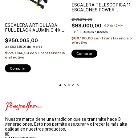
ESCALERA TELESCOPICA 11
ESCALONES POWER
CRONOS
$171.276,00
$99.000,00
ESCALERA ARTICULADA
42
% OFF
FULL BLACK ALUMINIO 4X4
3
x
$33.000,00
sin interés
CRONOS
$89.100,00
con
Transferencia o
$250.005,00
efectivo
3
x
$83.335,00
sin interés
$225.004,50
con
Transferencia
o efectivo
Nuestra marca tiene una tradición que se transmite hace 3
generaciones. Esto nos permite asegurar y ofrecer la más alta
calidad en nuestros productos.