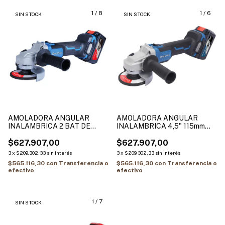
1
/
8
1
/
6
SIN STOCK
SIN STOCK
AMOLADORA ANGULAR
AMOLADORA ANGULAR
INALAMBRICA 2 BAT DE
INALAMBRICA 4,5" 115mm
4.0AH + CARGADOR DONG
PROFESIONAL DONG CHENG
CHENG DCSM03-125-EM
$627.907,00
2 BAT 4AH + CARG DCSM03-
$627.907,00
115-EM
3
x
$209.302,33
sin interés
3
x
$209.302,33
sin interés
$565.116,30
con
Transferencia o
$565.116,30
con
Transferencia o
efectivo
efectivo
1
/
7
SIN STOCK