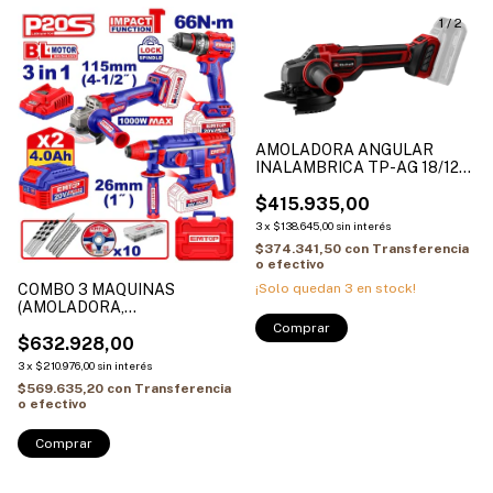
1
/
2
AMOLADORA ANGULAR
INALAMBRICA TP-AG 18/125
CE Q Li - Solo
$415.935,00
3
x
$138.645,00
sin interés
$374.341,50
con
Transferencia
o efectivo
¡Solo quedan
3
en stock!
COMBO 3 MAQUINAS
(AMOLADORA,
ROTOMARTILO Y TALADRO)
20V 2 BAT Y CARGADOR
$632.928,00
3
x
$210.976,00
sin interés
$569.635,20
con
Transferencia
o efectivo