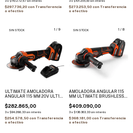
3
x
$110.272,67
sin interés
3
x
$101.205,00
sin interés
$297.736,20
con
Transferencia
$273.253,50
con
Transferencia
o efectivo
o efectivo
1
/
9
1
/
8
SIN STOCK
SIN STOCK
ULTIMATE AMOLADORA
AMOLADORA ANGULAR 115
ANGULAR 115 MM 20V ULT115
MM ULTIMATE BRUSHLESS
HAMILTON
20VOLT HAMILTON BLT115
$282.865,00
$409.090,00
3
x
$94.288,33
sin interés
3
x
$136.363,33
sin interés
$254.578,50
con
Transferencia
$368.181,00
con
Transferencia
o efectivo
o efectivo