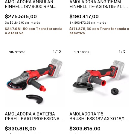
AMOLADORA ANGULAR
AMOLADORA ANG 115MM
EINHELL 18V 9000 RPM
EINHELL TE-AG 18/115-2 LI -
125MM MOTOR BRUSHLESS
SOLO Velocidad: 8500 min-
SIN BAT/SIN CARG.
$275.535,00
$190.417,00
3
x
$91.845,00
sin interés
3
x
$63.472,33
sin interés
$247.981,50
con
Transferencia
$171.375,30
con
Transferencia o
o efectivo
efectivo
1
/
10
1
/
5
SIN STOCK
SIN STOCK
AMOLADORA A BATERIA
AMOLADORA 115
PERFIL BAJO PROFESIONAL
BRUSHLESS 18V AXXO 18/115
TP-AG 18/125 F Li BL - Solo
Q ( SIN CARG / SIN BAT)
$330.818,00
$303.615,00