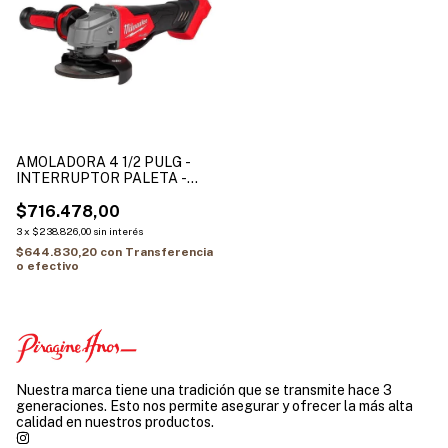
AMOLADORA 4 1/2 PULG -
INTERRUPTOR PALETA -
M18 FUEL SIN BATERIA
2880-20
$716.478,00
3
x
$238.826,00
sin interés
$644.830,20
con
Transferencia
o efectivo
Nuestra marca tiene una tradición que se transmite hace 3
generaciones. Esto nos permite asegurar y ofrecer la más alta
calidad en nuestros productos.