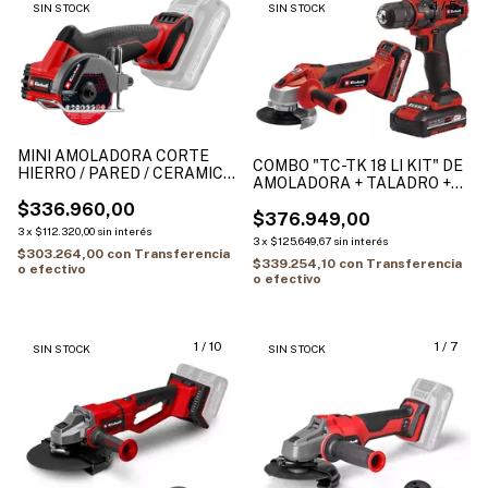
1
/
5
SIN STOCK
SIN STOCK
MINI AMOLADORA CORTE
COMBO "TC-TK 18 LI KIT" DE
HIERRO / PARED / CERAMICA
AMOLADORA + TALADRO +
TP-CO 18/76-C Li BL - Solo
(1BAT 1.5ah) + (1BAT 3ah) +
$336.960,00
CARGADOR
$376.949,00
3
x
$112.320,00
sin interés
3
x
$125.649,67
sin interés
$303.264,00
con
Transferencia
$339.254,10
con
Transferencia
o efectivo
o efectivo
1
/
10
1
/
7
SIN STOCK
SIN STOCK