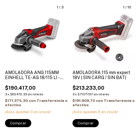
1
/
3
1
/
10
AMOLADORA ANG 115MM
AMOLADORA 115 mm expert
EINHELL TE-AG 18/115 LI -
18V ( SIN CARG / SIN BAT)
SOLO Velocidad: 8500 min-
$190.417,00
$213.233,00
3
x
$63.472,33
sin interés
3
x
$71.077,67
sin interés
$171.375,30
con
Transferencia o
$191.909,70
con
Transferencia o
efectivo
efectivo
¡Solo quedan
3
en stock!
¡Solo quedan
5
en stock!