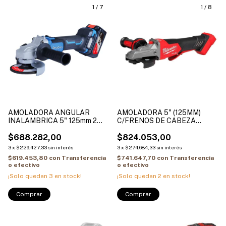
1
/
7
1
/
8
AMOLADORA ANGULAR
AMOLADORA 5" (125MM)
INALAMBRICA 5" 125mm 2
C/FRENOS DE CABEZA
BAT DE 5.0AH + CARGADOR
PLANA MILWAUKEE M18
DONG CHENG DCSM03-125-
$688.282,00
FUEL 2886-20
$824.053,00
FK
3
x
$229.427,33
sin interés
3
x
$274.684,33
sin interés
$619.453,80
con
Transferencia
$741.647,70
con
Transferencia
o efectivo
o efectivo
¡Solo quedan
3
en stock!
¡Solo quedan
2
en stock!