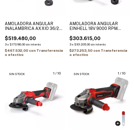
AMOLADORA ANGULAR
AMOLADORA ANGULAR
INALAMBRICA AXXIO 36/230
EINHELL 18V 9000 RPM
Q
125MM MOTOR BRUSHLESS
$519.480,00
SIN BAT/SIN CARG. AXXIO
$303.615,00
3
x
$173.160,00
sin interés
3
x
$101.205,00
sin interés
$467.532,00
con
Transferencia
$273.253,50
con
Transferencia
o efectivo
o efectivo
1
/
10
1
/
10
SIN STOCK
SIN STOCK