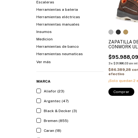
Escaleras
Herramientas a bateria
Herramientas eléctricas
Herramientas manuales
Insumos
Medicion
ZAPATILLA D
Herramientas de banco
CONWORK UL
LINEA ORIGEN
Herramientas neumaticas
655 ZA
$95.988,0
Ver más
3
x
$31.996,03
sin in
$86.389,28
co
efectivo
¡Solo quedan
2
e
MARCA
Aliafor (23)
Comprar
Argentec (47)
Black & Decker (3)
Bremen (855)
Caran (18)