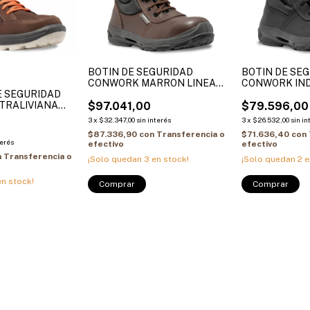
BOTIN DE SEGURIDAD
BOTIN DE SE
CONWORK MARRON LINEA
CONWORK IN
E SEGURIDAD
FLY ARTIC 553 BAF
NEGRO ARTIC
TRALIVIANA
$97.041,00
$79.596,00
 (P/ ALU) ARTIC
3
x
$32.347,00
sin interés
3
x
$26.532,00
sin in
9
$87.336,90
con
Transferencia o
$71.636,40
con
terés
efectivo
efectivo
n
Transferencia o
¡Solo quedan
3
en stock!
¡Solo quedan
2
e
n stock!
Comprar
Comprar