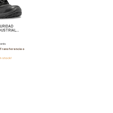
GURIDAD
DUSTRIAL
 525 BAF
terés
Transferencia o
n stock!