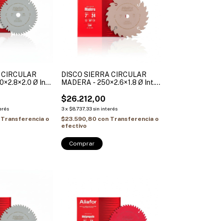
A CIRCULAR
DISCO SIERRA CIRCULAR
×2.8×2.0 Ø Int.
MADERA - 250×2.6×1.8 Ø Int.
reduccion 30-
30 + (2 Bujes reduccion 30-
20mm) ALIAFOR
25.4mm / 30-20mm) ALIAFOR
$26.212,00
erés
3
x
$8.737,33
sin interés
Transferencia o
$23.590,80
con
Transferencia o
efectivo
Comprar