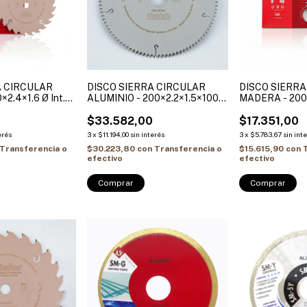
A CIRCULAR
DISCO SIERRA CIRCULAR
DISCO SIERR
2.4×1.6 Ø Int.
ALUMINIO - 200×2.2×1.5×100T
MADERA - 200
s reduccion 25.4-
Ø Int. 30 + (2 Bujes reduccion
Int. 30 + (2 Bu
15.88mm)
30-25.4mm / 30-20mm)
$33.582,00
25.4mm / 30-
$17.351,00
ALIAFOR
erés
3
x
$11.194,00
sin interés
3
x
$5.783,67
sin int
Transferencia o
$30.223,80
con
Transferencia o
$15.615,90
con
efectivo
efectivo
Comprar