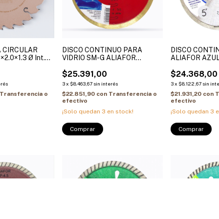
A CIRCULAR
DISCO CONTINUO PARA
DISCO CONTI
2.0×1.3 Ø Int.
VIDRIO SM-G ALIAFOR
ALIAFOR AZU
uccion 20-
AZULEJOS VIDRIOS
REFRACTARIO
AFOR
$25.391,00
VIDRIO
$24.368,00
erés
3
x
$8.463,67
sin interés
3
x
$8.122,67
sin int
Transferencia o
$22.851,90
con
Transferencia o
$21.931,20
con
T
efectivo
efectivo
¡Solo quedan
3
en stock!
¡Solo quedan
3
e
Comprar
Comprar