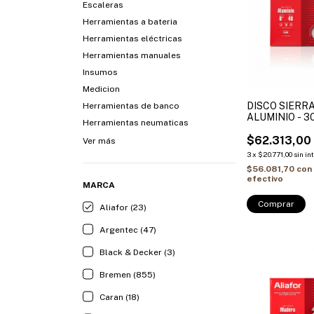
Escaleras
Herramientas a bateria
Herramientas eléctricas
Herramientas manuales
Insumos
Medicion
DISCO SIERR
Herramientas de banco
ALUMINIO - 3
Herramientas neumaticas
Ø Int. 32 + (3 
32-30mm / 32-
$62.313,00
Ver más
20mm) ALIAF
3
x
$20.771,00
sin in
$56.081,70
con
efectivo
MARCA
Comprar
Aliafor (23)
Argentec (47)
Black & Decker (3)
Bremen (855)
Caran (18)