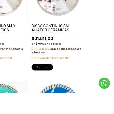
NUO SM-Y
DISCO CONTINUO SM
LEJOS
ALIAFOR CERAMICAS
 FIBRA DE
MARMOLES PORCELANA
$31.811,00
erés
3
x
$10.603,67
sin interés
ransferencia o
$28.629,90
con
Transferencia o
efectivo
n stock!
¡Solo quedan
3
en stock!
Comprar