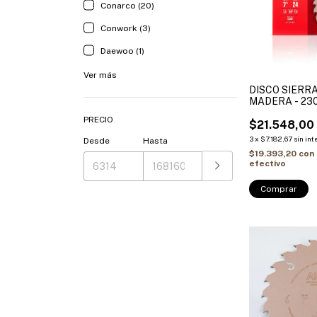
Conarco (20)
Conwork (3)
Daewoo (1)
Ver más
DISCO SIERR
MADERA - 230×
25.4 + (2 Buje
PRECIO
20mm / 25.4-
$21.548,00
ALIAFOR
3
x
$7.182,67
sin int
Desde
Hasta
$19.393,20
con
efectivo
Comprar