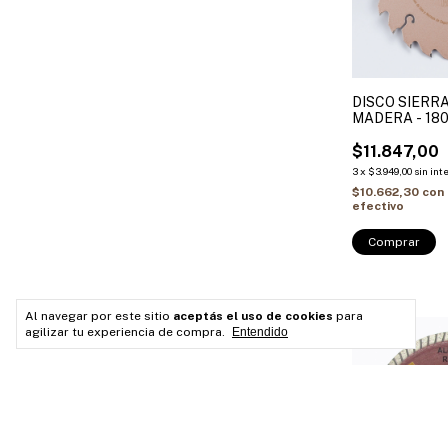
DISCO SIERR
MADERA - 180×
20 + (Buje red
15.88mm) ALI
$11.847,00
3
x
$3.949,00
sin int
$10.662,30
con
efectivo
Comprar
Al navegar por este sitio
aceptás el uso de cookies
para
agilizar tu experiencia de compra.
Entendido