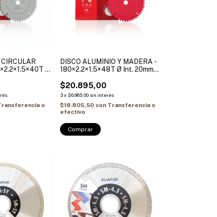
A CIRCULAR
DISCO ALUMINIO Y MADERA -
×2.2×1.5×40T Ø
180×2.2×1.5×48T Ø Int. 20mm +
jes reduccion 30-
(Buje reduccion 20-15.88mm)
20mm) ALIAFOR
ALIAFOR
$20.895,00
erés
3
x
$6.965,00
sin interés
Transferencia o
$18.805,50
con
Transferencia o
efectivo