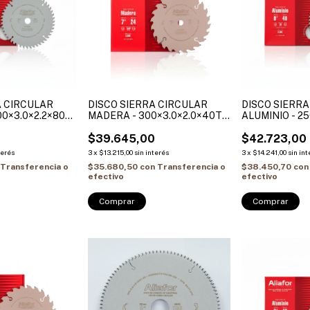
A CIRCULAR
DISCO SIERRA CIRCULAR
DISCO SIERR
00×3.0×2.2×80T
MADERA - 300×3.0×2.0×40T
ALUMINIO - 250
Bujes reduccion
Ø Int. 32 + (3 Bujes reduccion
30 + (2 Bujes 
25.4mm / 32-
32-30mm / 32-25.4mm / 32-
$39.645,00
25.4mm / 30-
$42.723,00
OR
20mm) ALIAFOR
terés
3
x
$13.215,00
sin interés
3
x
$14.241,00
sin int
Transferencia o
$35.680,50
con
Transferencia o
$38.450,70
con
efectivo
efectivo
Comprar
Comprar